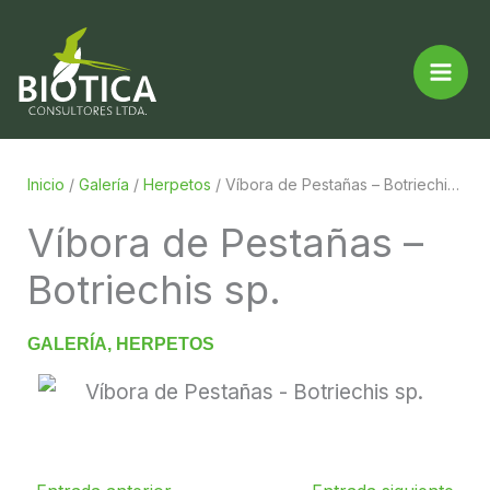
Ir
Buscar...
al
contenido
Inicio
/
Galería
/
Herpetos
/
Víbora de Pestañas – Botriechis sp.
Víbora de Pestañas –
Botriechis sp.
GALERÍA
,
HERPETOS