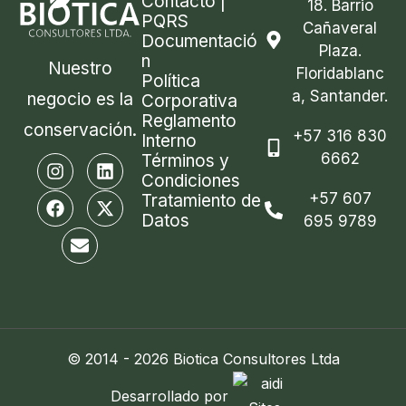
Contacto |
18. Barrio
PQRS
Cañaveral
Documentació
Plaza.
n
Nuestro
Floridablanc
Política
a, Santander.
negocio es la
Corporativa
Reglamento
conservación.
+57 316 830
Interno
6662
I
F
E
L
X
Términos y
n
a
n
i
-
Condiciones
s
c
v
n
t
+57 607
Tratamiento de
t
e
e
k
w
Datos
695 9789
a
b
l
e
i
g
o
o
d
t
r
o
p
i
t
a
k
e
n
e
m
r
© 2014 - 2026 Biotica Consultores Ltda
Desarrollado por