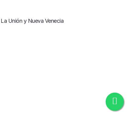
, Santander)
a La Unión y Nueva Venecia