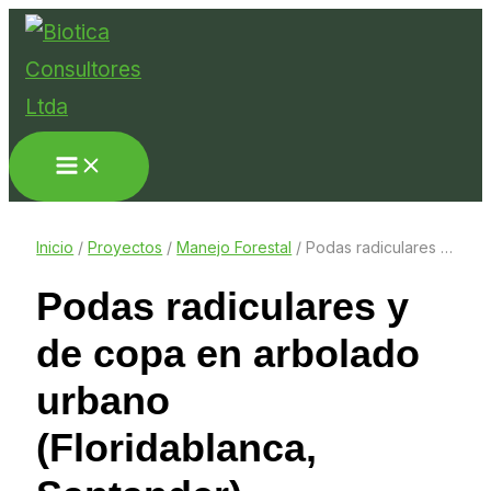
Ir
al
contenido
Inicio
/
Proyectos
/
Manejo Forestal
/
Podas radiculares y de copa en arbolado urbano (Floridablanca, Santander)
Podas radiculares y
de copa en arbolado
urbano
(Floridablanca,