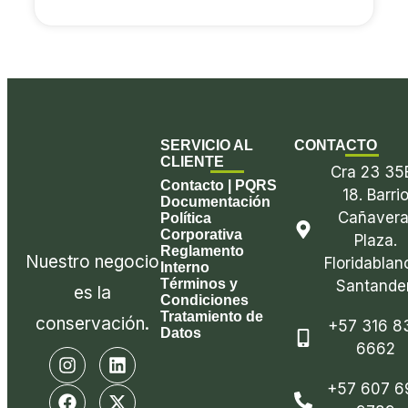
SERVICIO AL
CONTACTO
CLIENTE
Cra 23 35
Contacto | PQRS
18. Barri
Documentación
Cañavera
Política
Corporativa
Plaza.
Reglamento
Nuestro negocio
Floridablan
Interno
Términos y
Santander
es la
Condiciones
Tratamiento de
conservación.
+57 316 8
Datos
6662
I
F
E
L
X
n
a
n
i
-
+57 607 6
s
c
v
n
t