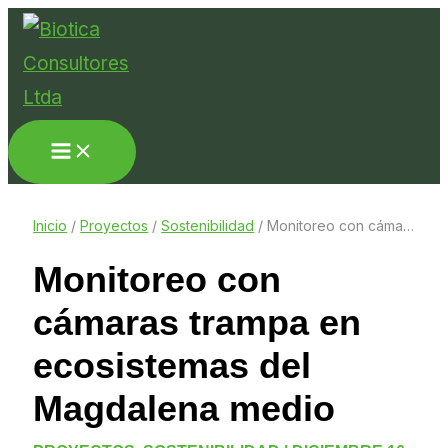
Ir
al
contenido
Inicio
/
Proyectos
/
Sostenibilidad
/
Monitoreo con cámaras trampa en ecosistemas del Magdalena medio
Monitoreo con
cámaras trampa en
ecosistemas del
Magdalena medio