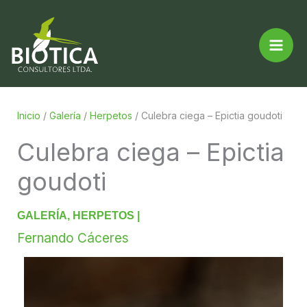
Ir
al
contenido
Inicio
/
Galería
/
Herpetos
/
Culebra ciega – Epictia goudoti
Culebra ciega – Epictia
goudoti
GALERÍA
,
HERPETOS
|
Fernando Cáceres