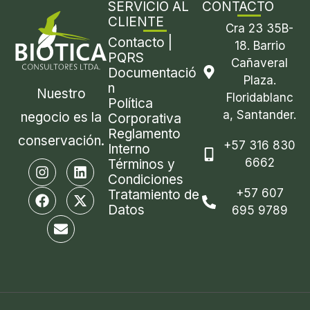
SERVICIO AL
CONTACTO
CLIENTE
Cra 23 35B-
Contacto |
18. Barrio
PQRS
Cañaveral
Documentació
Plaza.
n
Nuestro
Floridablanc
Política
a, Santander.
negocio es la
Corporativa
Reglamento
conservación.
+57 316 830
Interno
6662
I
F
E
L
X
Términos y
n
a
n
i
-
Condiciones
s
c
v
n
t
+57 607
Tratamiento de
t
e
e
k
w
Datos
695 9789
a
b
l
e
i
g
o
o
d
t
r
o
p
i
t
a
k
e
n
e
m
r