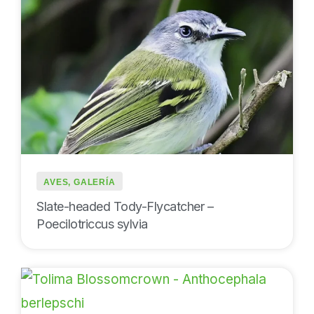
AVES
,
GALERÍA
Slate-headed Tody-Flycatcher –
Poecilotriccus sylvia