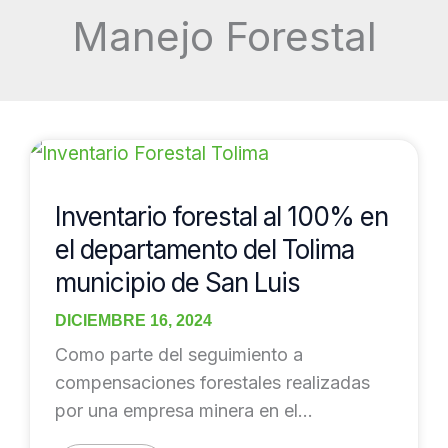
Manejo Forestal
Inventario
forestal
al
Inventario forestal al 100% en
100%
el departamento del Tolima
en
municipio de San Luis
el
departamento
DICIEMBRE 16, 2024
del
Como parte del seguimiento a
Tolima
compensaciones forestales realizadas
municipio
por una empresa minera en el
de
departamento de Tolima, fuimos