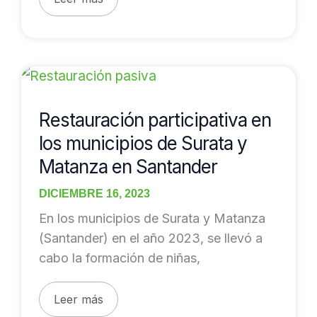
Restauración
participativa
en
Restauración participativa en
los
los municipios de Surata y
municipios
Matanza en Santander
de
Surata
DICIEMBRE 16, 2023
y
En los municipios de Surata y Matanza
Matanza
(Santander) en el año 2023, se llevó a
en
cabo la formación de niñas,
Santander
Leer más