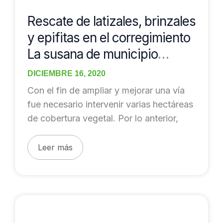
de
latizales,
Rescate de latizales, brinzales
brinzales
y epifitas en el corregimiento
y
La susana de municipio
epifitas
Maceo – Antioquia
en
DICIEMBRE 16, 2020
el
Con el fin de ampliar y mejorar una vía
corregimiento
fue necesario intervenir varias hectáreas
La
de cobertura vegetal. Por lo anterior,
susana
de
Leer más
municipio
Maceo
–
Antioquia
Aprovechamiento
forestal