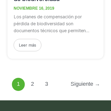
biodiversidad
NOVIEMBRE 16, 2019
Los planes de compensación por
pérdida de biodiversidad son
documentos técnicos que permiten
cuantificar las afectaciones que
ocasiona un proyecto,
Leer más
1
2
3
Siguiente
→