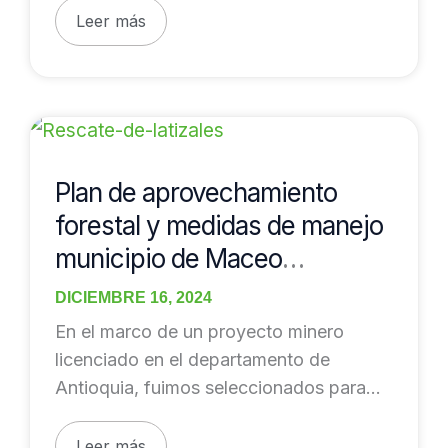
San
contratados en […]
Leer más
Luis
Plan
de
aprovechamiento
Plan de aprovechamiento
forestal
forestal y medidas de manejo
y
municipio de Maceo
medidas
Antioquia
de
DICIEMBRE 16, 2024
manejo
En el marco de un proyecto minero
municipio
licenciado en el departamento de
de
Antioquia, fuimos seleccionados para
Maceo
ejecutar entre 2023 y
Antioquia
Leer más