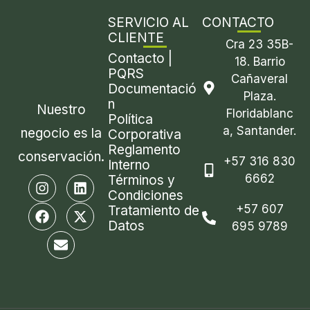
SERVICIO AL
CONTACTO
CLIENTE
Cra 23 35B-
Contacto |
18. Barrio
PQRS
Cañaveral
Documentació
Plaza.
n
Nuestro
Floridablanc
Política
a, Santander.
negocio es la
Corporativa
Reglamento
conservación.
+57 316 830
Interno
6662
I
F
E
L
X
Términos y
n
a
n
i
-
Condiciones
s
c
v
n
t
+57 607
Tratamiento de
t
e
e
k
w
Datos
695 9789
a
b
l
e
i
g
o
o
d
t
r
o
p
i
t
a
k
e
n
e
m
r