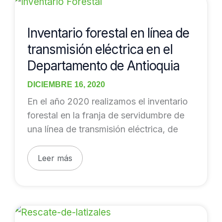
forestal
en
Inventario forestal en línea de
línea
transmisión eléctrica en el
de
Departamento de Antioquia
transmisión
eléctrica
DICIEMBRE 16, 2020
en
En el año 2020 realizamos el inventario
el
forestal en la franja de servidumbre de
Departamento
una línea de transmisión eléctrica, de
de
Antioquia
Leer más
Rescate