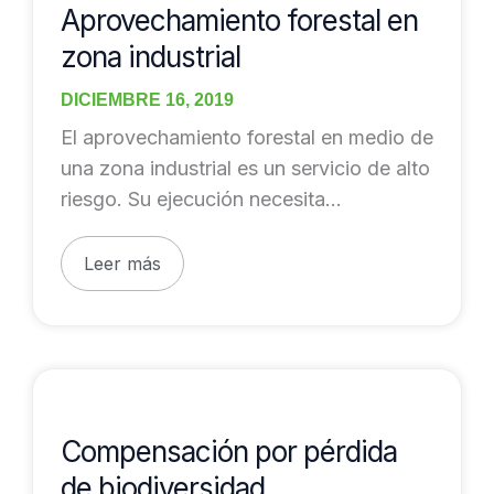
en
Aprovechamiento forestal en
zona
zona industrial
industrial
DICIEMBRE 16, 2019
El aprovechamiento forestal en medio de
una zona industrial es un servicio de alto
riesgo. Su ejecución necesita
planificación detallada,
Leer más
Compensación
por
pérdida
Compensación por pérdida
de
de biodiversidad