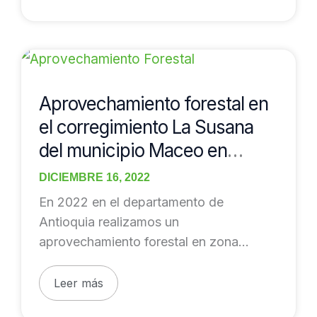
Aprovechamiento
forestal
en
Aprovechamiento forestal en
el
el corregimiento La Susana
corregimiento
del municipio Maceo en
La
Antioquia
Susana
DICIEMBRE 16, 2022
del
En 2022 en el departamento de
municipio
Antioquia realizamos un
Maceo
aprovechamiento forestal en zona
en
minera. Fue un servicio especializado de
Antioquia
alto
Leer más