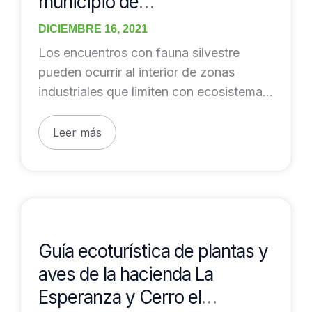
municipio de
silvestre
Barrancabermeja – Santander
en
DICIEMBRE 16, 2021
el
Los encuentros con fauna silvestre
municipio
pueden ocurrir al interior de zonas
de
industriales que limiten con ecosistemas
Barrancabermeja
naturales. Por ello, en
–
Leer más
Santander
Guía
ecoturística
de
Guía ecoturística de plantas y
plantas
aves de la hacienda La
y
Esperanza y Cerro el
aves