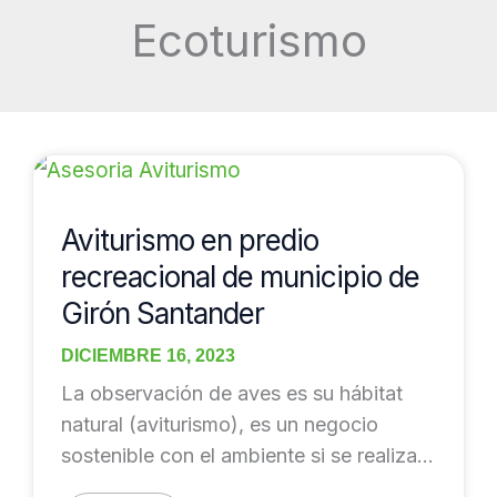
Ecoturismo
Aviturismo
en
predio
Aviturismo en predio
recreacional
recreacional de municipio de
de
Girón Santander
municipio
de
DICIEMBRE 16, 2023
Girón
La observación de aves es su hábitat
Santander
natural (aviturismo), es un negocio
sostenible con el ambiente si se realiza
de […]