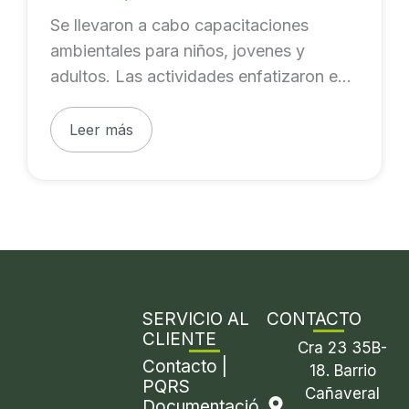
Unión y Nueva Venecia
comunidades
Se llevaron a cabo capacitaciones
de
(Barrancabermeja, Santander)
ambientales para niños, jovenes y
Campo
adultos. Las actividades enfatizaron en
Galán,
dos aspectos fundamentales para la
Termo
Leer más
Galán,
isla
La
Unión
y
Nueva
Venecia
SERVICIO AL
CONTACTO
(Barrancabermeja,
CLIENTE
Cra 23 35B-
Santander)
Contacto |
18. Barrio
PQRS
Cañaveral
Documentació