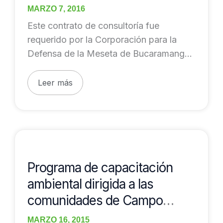
Santísimo (Floridablanca,
de
MARZO 7, 2016
Santander)
la
Este contrato de consultoría fue
hacienda
requerido por la Corporación para la
La
Defensa de la Meseta de Bucaramanga
Esperanza
(CDMB) e incluyó
y
Leer más
Cerro
el
Santísimo
(Floridablanca,
Programa
Santander)
de
capacitación
Programa de capacitación
ambiental
ambiental dirigida a las
dirigida
comunidades de Campo
a
Galán, Termo Galán, isla La
las
MARZO 16, 2015