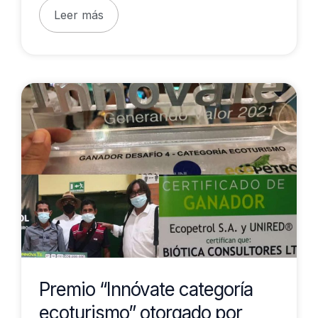
Leer más
Premio
“Innóvate
categoría
ecoturismo”
otorgado
por
Ecopetrol
y
UNIRED
Premio “Innóvate categoría
ecoturismo” otorgado por